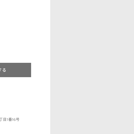
する
目1番16号