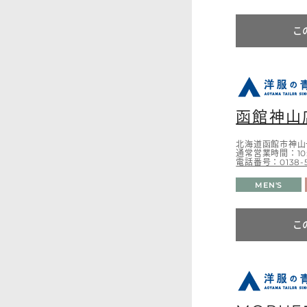
こ
函館神山
北海道函館市神山
通常営業時間：10:0
電話番号：0138-5
MEN'S
こ