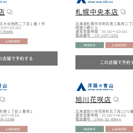
店
札幌中央本店
区大谷地西二丁目１番７号
北海道札幌市中央区南三条西三丁目
00～20:00
岡狸小路ビル
1-8686
通常営業時間：10:00～20:00
電話番号：011-207-1235
LADIES'
MEN'S
LADIES'
の店舗で予約する
この店舗で予約
旭川花咲店
町睦１丁目１番地１
北海道旭川市花咲町五丁目2272番
0～19:30
通常営業時間：10:00～19:00
8-5568
電話番号：0166-55-8844
LADIES'
MEN'S
LADIES'