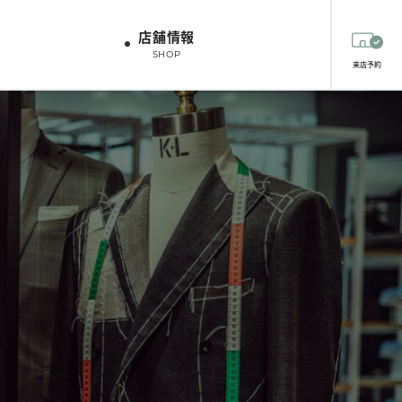
店舗情報
SHOP
来店予約
ツオプション
生地
生地
スタッフスタイリング
HIRT OPTION
FABRICS
FABRICS
STAFF STYLING