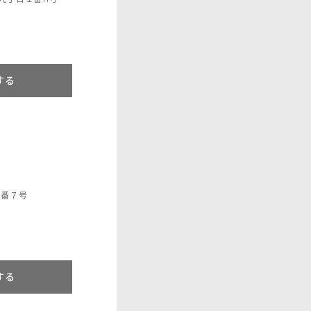
する
4番７号
する