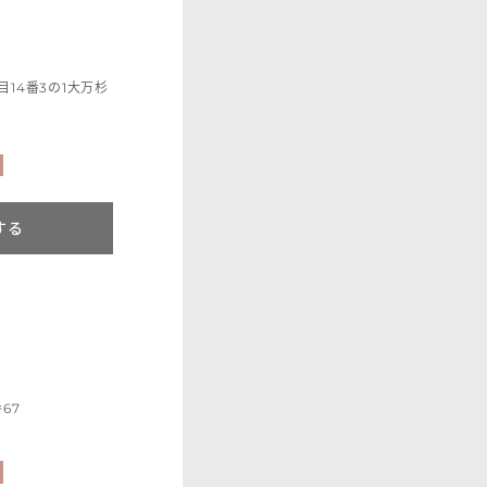
14番3の1大万杉
する
67