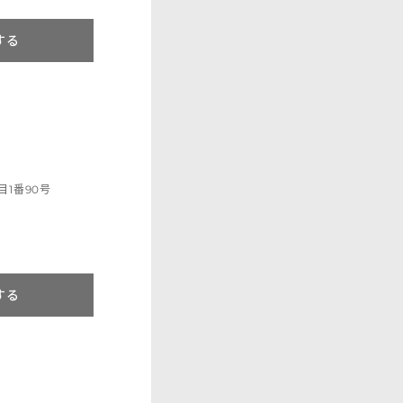
する
1番90号
する