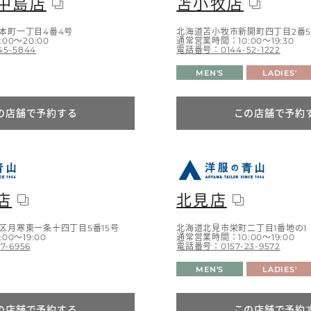
E中島店
苫小牧店
本町一丁目4番4号
北海道苫小牧市新開町四丁目2番
00～20:00
通常営業時間：10:00～19:30
5-5844
電話番号：0144-52-1222
MEN'S
LADIES'
の店舗で予約する
この店舗で予約
店
北見店
区月寒東一条十四丁目5番15号
北海道北見市栄町二丁目1番地の1
00～19:00
通常営業時間：10:00～19:00
7-6956
電話番号：0157-23-9572
MEN'S
LADIES'
の店舗で予約する
この店舗で予約