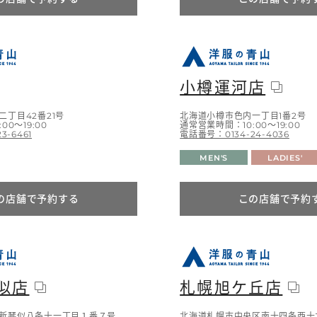
小樽運河店
丁目42番21号
北海道小樽市色内一丁目1番2号
00～19:00
通常営業時間：10:00～19:00
3-6461
電話番号：0134-24-4036
MEN'S
LADIES'
の店舗で予約する
この店舗で予約
似店
札幌旭ケ丘店
新琴似八条十一丁目１番７号
北海道札幌市中央区南十四条西十九