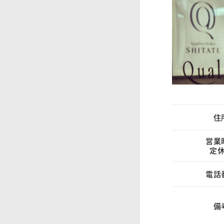
住
営業
定
電話
備