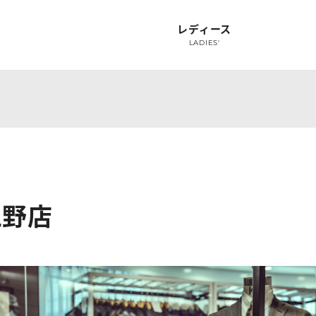
レディース
LADIES'
ャツ
オーダースーツ
オーダーフォーマル
スーツオプション
オプション
シャ
SUIT
FORMAL
SUIT OPTION
OPTION
S
上野店