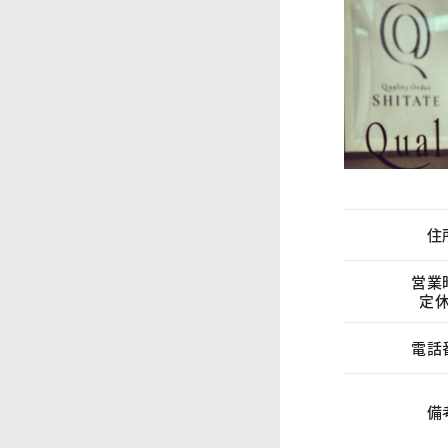
住
営業
定
電話
備