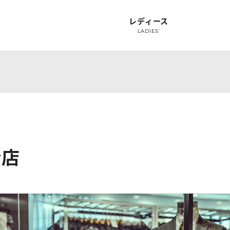
レディース
LADIES'
ャツ
オーダースーツ
オーダーフォーマル
スーツオプション
オプション
シャ
SUIT
FORMAL
SUIT OPTION
OPTION
S
台店