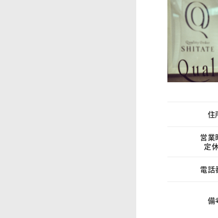
住
営業
定
電話
備