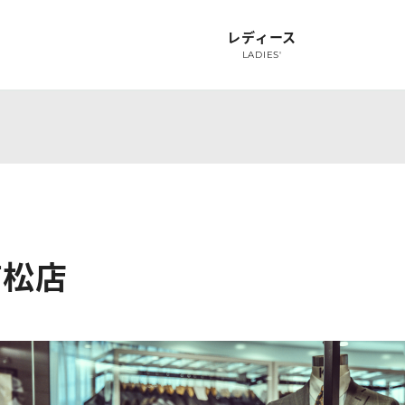
レディース
LADIES'
ャツ
オーダースーツ
オーダーフォーマル
スーツオプション
オプション
シャ
SUIT
FORMAL
SUIT OPTION
OPTION
S
有松店