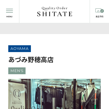
MENU
来店予約
AOYAMA
あづみ野穂高店
MEN'S