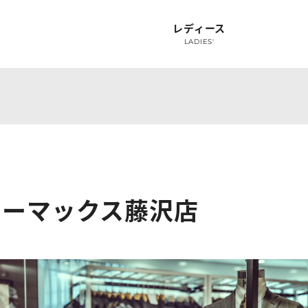
レディース
LADIES'
ャツ
オーダースーツ
オーダーフォーマル
スーツオプション
オプション
シャ
SUIT
FORMAL
SUIT OPTION
OPTION
S
ターマックス藤沢店