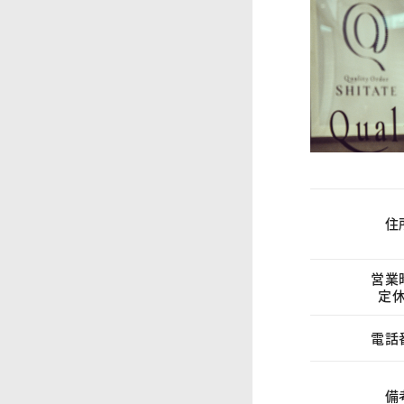
住
営業
定
電話
備