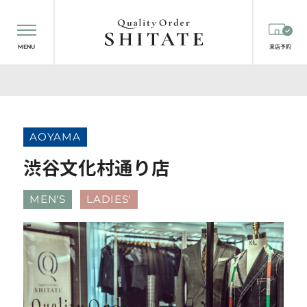
MENU
来店予約
AOYAMA
渋谷文化村通り店
MEN'S
LADIES'