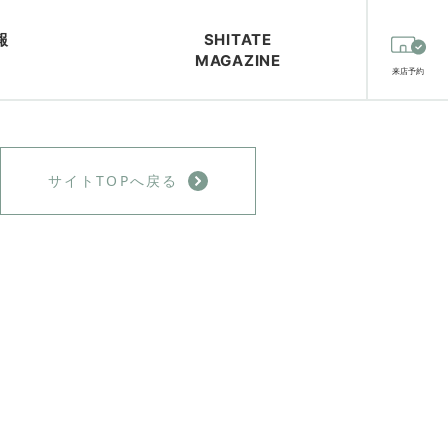
報
SHITATE
MAGAZINE
来店予約
ョン
シャツオプション
生地
N
SHIRT OPTION
FABRICS
サイトTOPへ戻る